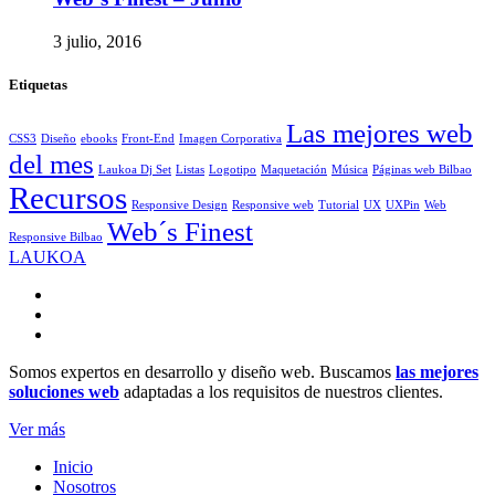
3 julio, 2016
Etiquetas
Las mejores web
CSS3
Diseño
ebooks
Front-End
Imagen Corporativa
del mes
Laukoa Dj Set
Listas
Logotipo
Maquetación
Música
Páginas web Bilbao
Recursos
Responsive Design
Responsive web
Tutorial
UX
UXPin
Web
Web´s Finest
Responsive Bilbao
LAUKOA
Somos expertos en desarrollo y diseño web. Buscamos
las mejores
soluciones web
adaptadas a los requisitos de nuestros clientes.
Ver más
Inicio
Nosotros