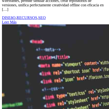
wireframes, permite simular acciones, crear repositorios de
versiones, unifica perfectamente creatividad offline con eficacia en
[…]
DISEñO
,
RECURSOS
,
SEO
Leer Más