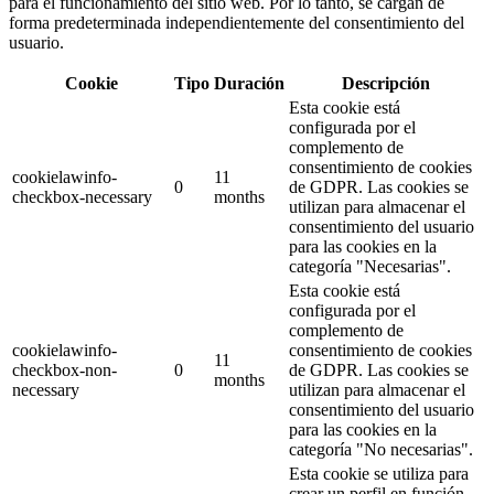
para el funcionamiento del sitio web. Por lo tanto, se cargan de
forma predeterminada independientemente del consentimiento del
usuario.
Cookie
Tipo
Duración
Descripción
Esta cookie está
configurada por el
complemento de
consentimiento de cookies
cookielawinfo-
11
0
de GDPR. Las cookies se
checkbox-necessary
months
utilizan para almacenar el
consentimiento del usuario
para las cookies en la
categoría "Necesarias".
Esta cookie está
configurada por el
complemento de
cookielawinfo-
consentimiento de cookies
11
checkbox-non-
0
de GDPR. Las cookies se
months
necessary
utilizan para almacenar el
consentimiento del usuario
para las cookies en la
categoría "No necesarias".
Esta cookie se utiliza para
crear un perfil en función