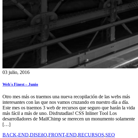
03 julio, 2016
Web´s Finest – Junio
Otro mes más os traemos una nueva recopilación de las webs más
interesantes con las que nos vamos cruzando en nuestro día a día.
Este mes os traemos 3 web de recursos que seguro que harán la vida
más fácil a más de uno. Disfrutadlas! CSS Inliner Tool Los
desarrolladores de MailChimp se merecen un monumento solamente
[…]
BACK-END
,
DISEñO
,
FRONT-END
,
RECURSOS
,
SEO