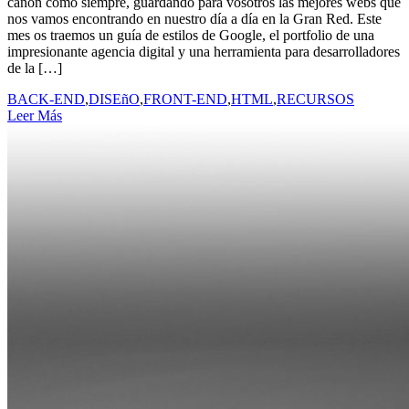
cañón como siempre, guardando para vosotros las mejores webs que
nos vamos encontrando en nuestro día a día en la Gran Red. Este
mes os traemos un guía de estilos de Google, el portfolio de una
impresionante agencia digital y una herramienta para desarrolladores
de la […]
BACK-END
,
DISEñO
,
FRONT-END
,
HTML
,
RECURSOS
Leer Más